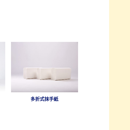
多折式抹手紙