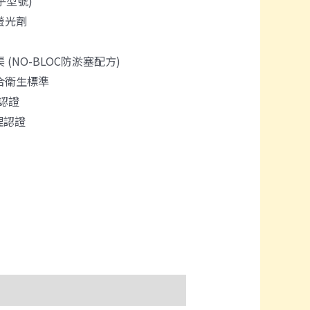
視乎型號)
螢光劑
(NO-BLOC防淤塞配方)
合衛生標準
理認證
管理認證